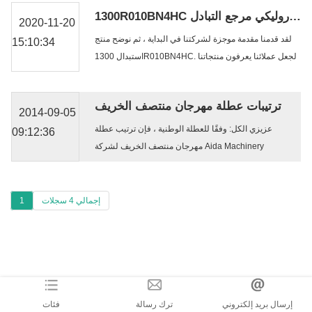
كل عام. في الآونة الأخيرة ، أطلقنا اثنين من عنصر مرشح
1300R010BN4HC إرجاع عنصر مرشح زيت الإرجاع الهيدروليكي مرجع التبادل
الهواء الجديد ، وهما ...
2020-11-20
لقد قدمنا ​​مقدمة موجزة لشركتنا في البداية ، ثم نوضح منتج
15:10:34
استبدال 1300R010BN4HC. لجعل عملائنا يعرفون منتجاتنا
بشكل أفضل ، يعد العرض المباشر وسيلة جيدة لتحقيق ذلك.
...
ترتيبات عطلة مهرجان منتصف الخريف
2014-09-05
عزيزي الكل: وفقًا للعطلة الوطنية ، فإن ترتيب عطلة
09:12:36
مهرجان منتصف الخريف لشركة Aida Machinery
Equipment ، Ltd. في 9 سبتمبر (الثلاثاء) لبدء العمل. دو ...
إجمالي 4 سجلات
1
إرسال بريد إلكتروني
ترك رسالة
فئات