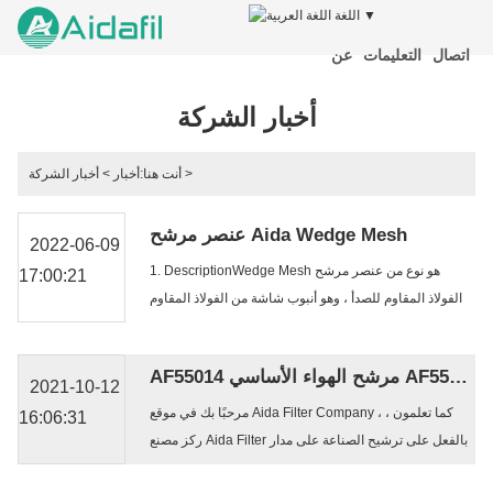
اللغة ▼
اتصال
التعليمات
عن
أخبار الشركة
>
أنت هنا:
أخبار
>
أخبار الشركة
عنصر مرشح Aida Wedge Mesh
2022-06-09
1. DescriptionWedge Mesh هو نوع من عنصر مرشح
17:00:21
الفولاذ المقاوم للصدأ ، وهو أنبوب شاشة من الفولاذ المقاوم
للصدأ. عنصر مرشح الشاشة على شكل إسفين يتبنى شاشة
سلكية على شكل فولاذ مقاوم للصدأ ، ...
AF55014 مرشح الهواء الأساسي AF55308 مرشح لوحة ثانوية
2021-10-12
مرحبًا بك في موقع Aida Filter Company ، كما تعلمون ،
16:06:31
ركز مصنع Aida Filter بالفعل على ترشيح الصناعة على مدار
20 عامًا ، وتصدير المنتجات إلى العديد من الشركات الشهيرة