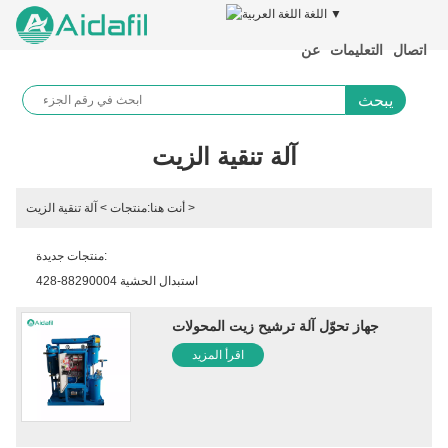
اللغة ▼
اتصال
التعليمات
عن
يبحث
آلة تنقية الزيت
>
أنت هنا:
منتجات
>
آلة تنقية الزيت
لوحة قماش مرشح البولي بروبيلين ومرشح الإطار اضغط على قطعة قماش
التصفية الصناعية
منتجات جديدة:
استبدال الحشية 88290004-428
سائل ضاغط الهواء
جهاز تحوّل آلة ترشيح زيت المحولات
88290017-431 أجزاء ضاغط الهواء
اقرأ المزيد
88290001-129 أسطوانة الهواء