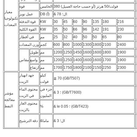
380 فولت/50 هرتز (أو حسب حاجة العميل)
الخامس
قوة
معيار
& ال؛ 78
DB (أ)
عمل نويز
تكنولوجيا
216
180
135
90
60
45
30
KW
قوة التدفئة
المعدات
230
191
142
96
66
50
35
KW
القوة الكلية
80
65
50
50
40
32
25
مم
في أقطار
2400
2100
1800
1300
1000
800
600
كجم
وزن المعدات
1900
1800
1600
1600
1450
1250
1200
مم
طويل
1900
1700
1600
1600
1400
1250
1200
مم
واسع
مقاس
2300
2250
2150
2100
1800
1750
1700
مم
ارتفاع
كيلو
جهد انهيار
≧ 70 (GB/T507)
فولت
الزيت
جزء في
محتوى الماء
& ؛ 3 (GB/T7600)
مؤشر
المليون
في الزيت
معالجة
محتوى الغاز
النفط
& le ؛ 0.05 (GB/T423)
%
بالزيت
& ال؛ 3
&ماما
دقة الترشيح