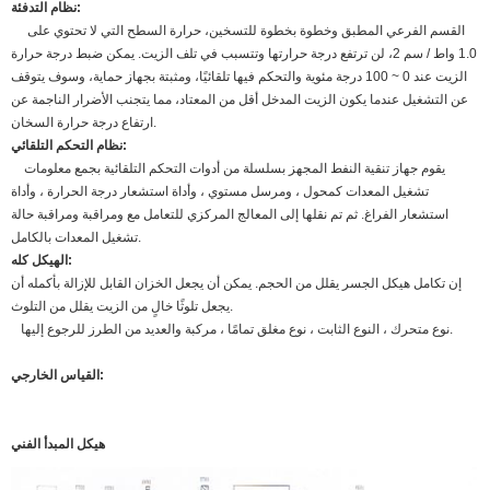
نظام التدفئة:
القسم الفرعي المطبق وخطوة بخطوة للتسخين، حرارة السطح التي لا تحتوي على
1.0 واط / سم 2، لن ترتفع درجة حرارتها وتتسبب في تلف الزيت. يمكن ضبط درجة حرارة
الزيت عند 0 ~ 100 درجة مئوية والتحكم فيها تلقائيًا، ومثبتة بجهاز حماية، وسوف يتوقف
عن التشغيل عندما يكون الزيت المدخل أقل من المعتاد، مما يتجنب الأضرار الناجمة عن
ارتفاع درجة حرارة السخان.
نظام التحكم التلقائي:
يقوم جهاز تنقية النفط المجهز بسلسلة من أدوات التحكم التلقائية بجمع معلومات
تشغيل المعدات كمحول ، ومرسل مستوي ، وأداة استشعار درجة الحرارة ، وأداة
استشعار الفراغ. ثم تم نقلها إلى المعالج المركزي للتعامل مع ومراقبة ومراقبة حالة
تشغيل المعدات بالكامل.
الهيكل كله:
إن تكامل هيكل الجسر يقلل من الحجم. يمكن أن يجعل الخزان القابل للإزالة بأكمله أن
يجعل تلوثًا خالٍ من الزيت يقلل من التلوث.
نوع متحرك ، النوع الثابت ، نوع مغلق تمامًا ، مركبة والعديد من الطرز للرجوع إليها.
القياس الخارجي:
هيكل المبدأ الفني