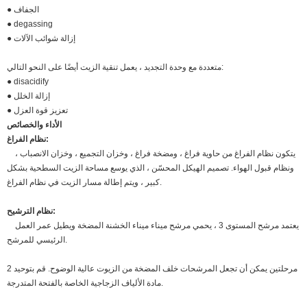
● الجفاف
● degassing
● إزالة شوائب الآلات
متعددة مع وحدة التجديد ، يعمل تنقية الزيت أيضًا على النحو التالي:
● disacidify
● إزالة الخلل
● تعزيز قوة العزل
الأداء والخصائص
نظام الفراغ:
يتكون نظام الفراغ من حاوية فراغ ، ومضخة فراغ ، وخزان التجميع ، وخزان الانصباب ،
ونظام قبول الهواء. تصميم الهيكل المحسّن ، الذي يوسع مساحة الزيت السطحية بشكل
كبير ، ويتم إطالة مسار الزيت في نظام الفراغ.
نظام الترشيح:
يعتمد مرشح المستوى 3 ، يحمي مرشح ميناء ميناء الخشنة المضخة ويطيل عمر العمل
الرئيسي للمرشح.
2 مرحلتين يمكن أن تجعل المرشحات خلف المضخة من الزيوت عالية الوضوح. قم بتوحيد
مادة الألياف الزجاجية الخاصة بالفتحة المتدرجة.