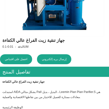
جهاز تنقية زيت الفراغ عالي الكفاءة
الدقة ： 0.01-0.1UM
إرسال بريد إلكتروني
احصل على اقتباس
تفاصيل المنتج
جهاز تنقية زيت الفراغ عالي الكفاءة
استبدلت AIDA بشكل مثالي Pall البديل ، بديل ، Leemin Plan Plan Parifier.S هي
معادلات ممتازة للعميل للاختيار من بين نقاطها الاقتصادية والعملية.
الوظيفة الرئيسية