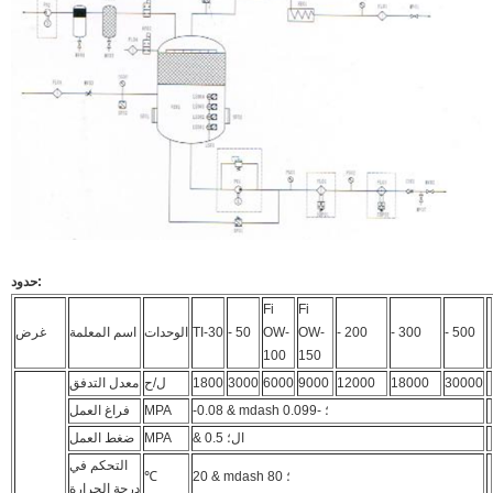
حدود:
Fi
Fi
- 500
- 300
- 200
OW-
OW-
- 50
TI-30
الوحدات
اسم المعلمة
غرض
100
150
30000
18000
12000
9000
6000
3000
1800
ل/ح
معدل التدفق
-0.08 & mdash ؛ -0.099
MPA
فراغ العمل
& ال؛ 0.5
MPA
ضغط العمل
التحكم في
20 & mdash ؛ 80
℃
درجة الحرارة