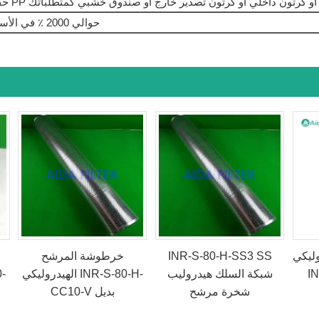
PP داخل أو كرتون داخلي أو كرتون تصدير خارج أو صندوق خشبي كمتطلباتك
حوالي 2000 ٪ في الأسبوع
ليكي
INR-S-80-H-SS3 SS
خرطوشة المرشح
I
شبكة السلك هيدروليب
الهيدروليكي INR-S-80-H-
شخرة مرشح
CC10-V بديل