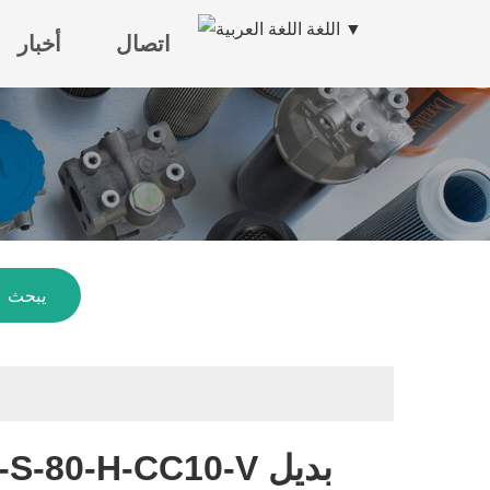
اللغة ▼
اتصال
أخبار
يبحث
خرطوشة المرشح الهيدروليكي INR-S-80-H-CC10-V بديل