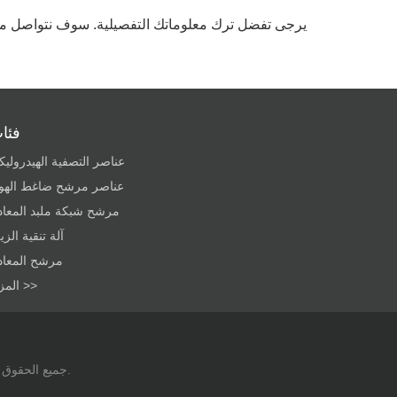
يرجى تفضل ترك معلوماتك التفصيلية. سوف نتواصل 
فئا
عناصر التصفية الهيدروليك
عناصر مرشح ضاغط الهوا
مرشح شبكة ملبد المعاد
آلة تنقية الز
مرشح المعاد
المزيد >>
حقوق الطبع والنشر © 2018 Xinxiang Aida Machinery Equipment Corporation جميع الحقوق محفوظة.