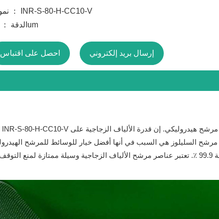
نموذج ： INR-S-80-H-CC10-V
الدقة ： 10um
إرسال بريد إلكتروني
احصل على اقتباس
لمائة أكثر من عناصر مرشح السليلوز هي السبب في أنها أفضل خيار للوسائط للمرشح ا