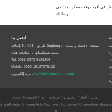
معك في أقرب وقت ممكن بعد تلقي
رسالتك.
ت
اتصل بنا
ية
إضافة: No.001 ، طريق Jingfang ، منطقة الاقتصاد والتنمية ،
ء
مدينة شينكسيانغ ， مقاطعة هنان.
ن
Tel: 0086-0373-5128206
يت
Mobile: 0086-15137376132
ن
amy@aida-machinery.com
بريد إلكتروني:
اتصال
أخبار
التعليمات
منتجات
عن
الصفحة الرئيسية
0