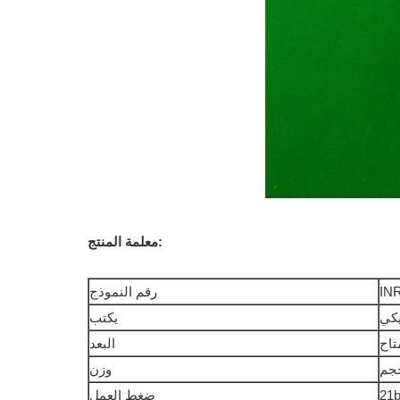
معلمة المنتج:
IN
رقم النموذج
يكي
يكتب
اح
البعد
جم
وزن
21b
ضغط العمل