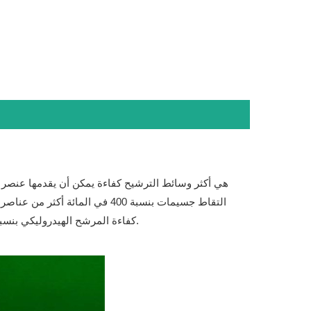
التقاط جسيمات بنسبة 400 في ا
كفاءة المرشح الهيدروليكي بنسبة 99.9 ٪. تعتبر عناصر مرشح الألياف الزجاجية وسيلة ممتازة لمنع التوقف عن العمل غير المجدولة وإطالة عمر السائل الهيدروليكي.