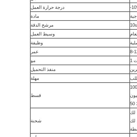
-1
درجة حرارة العمل
جية
مادة
10
مرشح الدقة
عام
وسيط العمل
لية
وظيفة
عمر
مو
رين
منفذ التحميل
مهلة
100
يون
قسط
 لك
 لك
شحنة