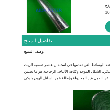
تفاصيل المنتج
وصف المنتج:
تعد الوسائط التي نقدمها في استبدال عنصر تصفية الزيت INR-S-80-H-CC10-V هي أكثر وسائط الترشيح كفاءة يمكن أن يقدمها عنصر مرشح هيدروليكي. إن قدرة الألياف الزجاجية على
لهيدروليكي. الشكل الموحد وكثافة الألياف الزجاجية هو ما يضمن