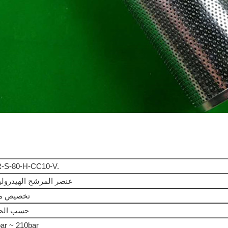
R-S-80-H-CC10-V.
عنصر المرشح الهيدرول
تخصيص مت
حسب الح
ar ~ 210bar