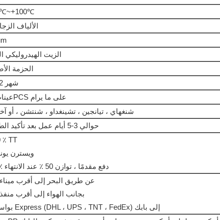
0℃~+100℃
الألياف الزجا
um
الزيت الهيدروليكي ال
الحزمة الأص
8-12 شهر
عينات 1PCS على ما يرام
شنغهاي ، تيانجين ، تشينغداو ، شنتشن ، أو آخ
حوالي 3-5 أيام عمل بعد تأكيد الطلب
 ٪ TT
ويسترن يون
50 ٪ دفع مقدمًا ، توازن 50 ٪ عند الانتهاء
عن طريق البحر إلى أقرب ميناء
بجانب الهواء إلى أقرب منفذ
بواسطة Express (DHL ، UPS ، TNT ، FedEx) إلى بابك