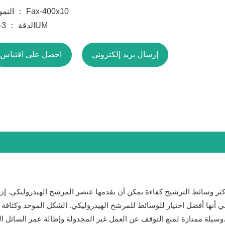
النموذج ： Fax-400x10
الدقة ： 3-20UM
إرسال بريد إلكتروني
احصل على اقتباس
نها أفضل اختيار للوسائط للمرشح الهيدروليكي. الشكل الموحد وكثافة ا
 microglass وسيلة ممتازة لمنع التوقف عن العمل غير المجدولة وإطالة عمر السائل الهيدروليكي.