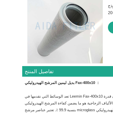
تفاصيل المنتج
المرشح الهيدروليكي Fax-400x10 ：
بديل ليمين
تعد الوسائط التي نقدمها في Leemin Fax-400x10 البديل هي أكثر وسائط الترشيح كفاءة يمكن أن يقدمها عنصر المرشح الهيدروليكي. إن قدرة Microglass على التقاط 400 في المائة من
لألياف الزجاجية هو ما يضمن كفاءة المرشح الهيدروليكي