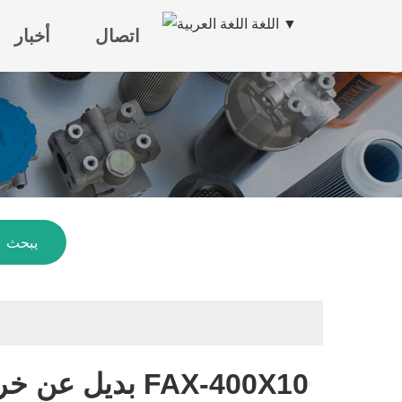
اللغة ▼
اتصال
أخبار
يبحث
بديل عن خرطوشة المرشح الهيدروليكي ليومين FAX-400X10