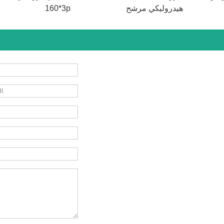
هيدروليكي مرشح
160*3p