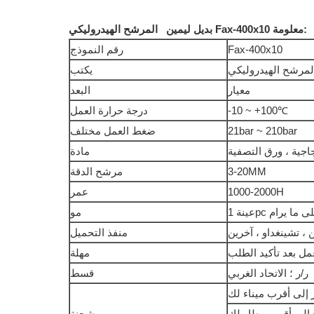
معلومة:
المرشح الهيدروليكي Fax-400x10
بديل
ليمين
Fax-400x10
رقم النموذج
المرشح الهيدروليكي
يكتب
معيار
البعد
-10 ~ +100℃
درجة حرارة العمل
21bar ~ 210bar
ضغط العمل مختلف
جاجية ، ورق التصفية
مادة
3-20MM
مرشح الدقة
1000-2000H
عمر
ة 1pc على ما يرام
مو
 ، تشينغداو ، آخرين
منفذ التحميل
مهلة
ر/ر ؛ الاتحاد الغربي
قسط
إلى أقرب ميناء لك
 إلى أقرب مطار لك
شحنة