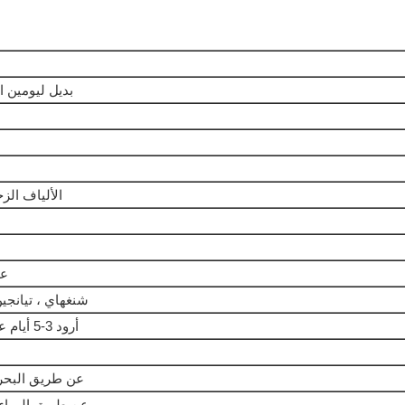
بديل ليومين 
الألياف الز
عين
شنغهاي ، تيانجين
أرود 3-5 أيام عمل بعد تأكيد الطلب
عن طريق البحر 
عن طريق الهواء