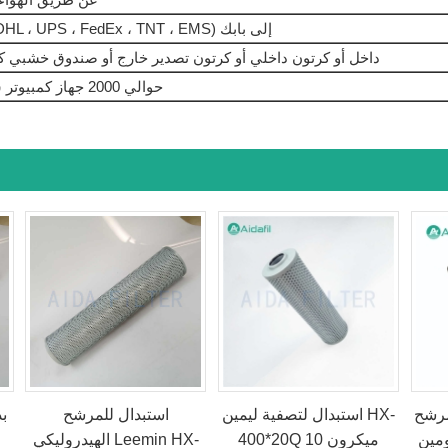
بواسطة Express (DHL ، UPS ، FedEx ، TNT ، EMS) إلى بابك
حقيبة PP داخل أو كرتون داخلي أو كرتون تصدير خارج أو صندوق خشبي 
حوالي 2000 جهاز كمبيوتر شخصي في الأسبوع
مرشح
استبدال لتصفية ليمين HX-
استبدال للمرشح
ب
 SFX-
400*20Q 10 ميكرون
الهيدروليكي Leemin HX-