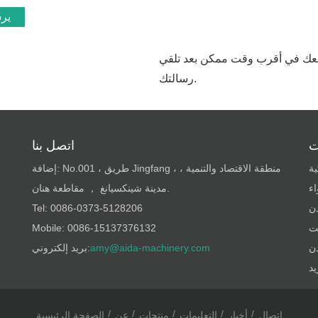
ير
معك في أقرب وقت ممكن بعد تلقي
رسالتك.
ت
اتصل بنا
ية
إضافة: No.001 ، طريق Jingfang ، منطقة الاقتصاد والتنمية ،
ء
مدينة شينكسيانغ ， مقاطعة هنان.
ن
Tel: 0086-0373-5128206
يت
Mobile: 0086-15137376132
ن
amy@aida-machinery.com
بريد إلكتروني:
اتصال
أخبار
التعليمات
منتجات
عن
الصفحة الرئيسية