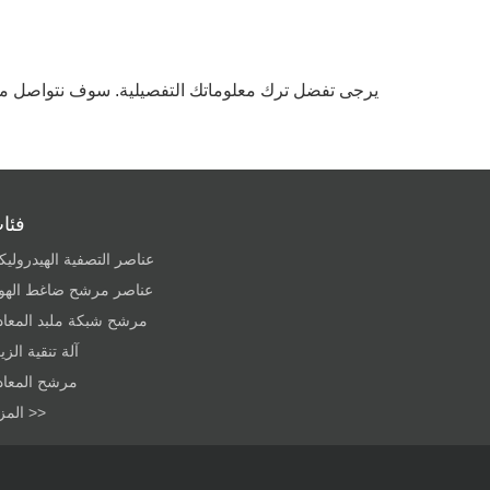
يرجى تفضل ترك معلوماتك التفصيلية. سوف نتواصل 
فئا
عناصر التصفية الهيدروليك
عناصر مرشح ضاغط الهوا
مرشح شبكة ملبد المعاد
آلة تنقية الز
مرشح المعاد
المزيد >>