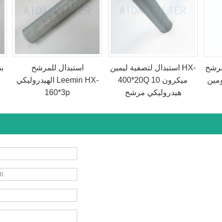
مرشح
استبدال لتصفية ليمين HX-
استبدال للمرشح
ب
 SFX-
400*20Q 10 ميكرون
الهيدروليكي Leemin HX-
هيدروليكي مرشح
160*3p