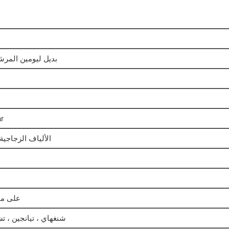
بديل ليومين المرش
r
الألياف الزجاجية
عينة 1pc عل
شنغهاي ، تيانجين ، تش