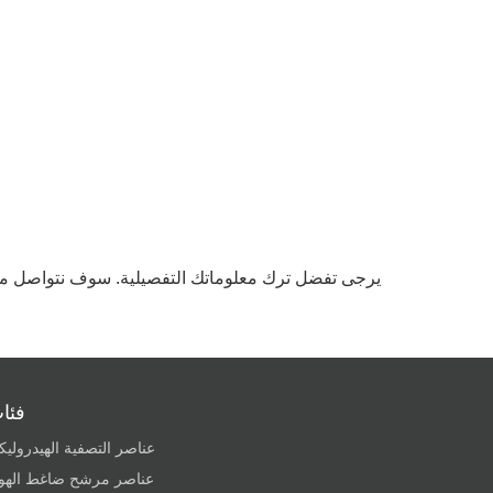
يرجى تفضل ترك معلوماتك التفصيلية. سوف نتواصل 
فئا
عناصر التصفية الهيدروليك
عناصر مرشح ضاغط الهوا