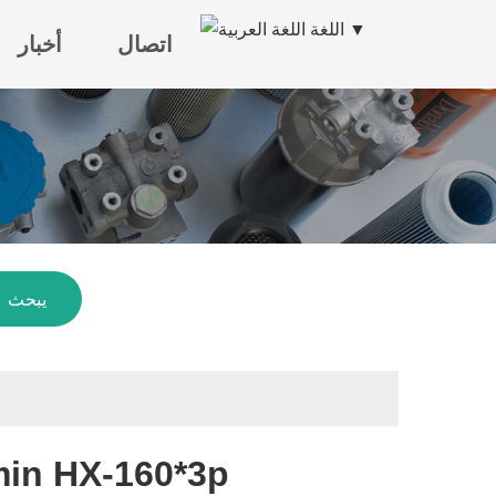
اللغة ▼
اتصال
أخبار
يبحث
استبدال للمرشح الهيدروليكي 0*3p