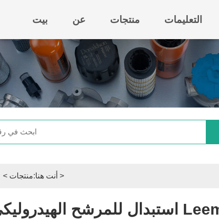
التعليمات
منتجات
عن
بيت
>
أنت هنا:
منتجات
>
ع
Leemin HX-16