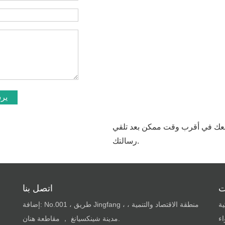
ير
معك في أقرب وقت ممكن بعد تلقي
رسالتك.
ت
اتصل بنا
ية
إضافة: No.001 ، طريق Jingfang ، منطقة الاقتصاد والتنمية ،
ء
مدينة شينكسيانغ ， مقاطعة هنان.