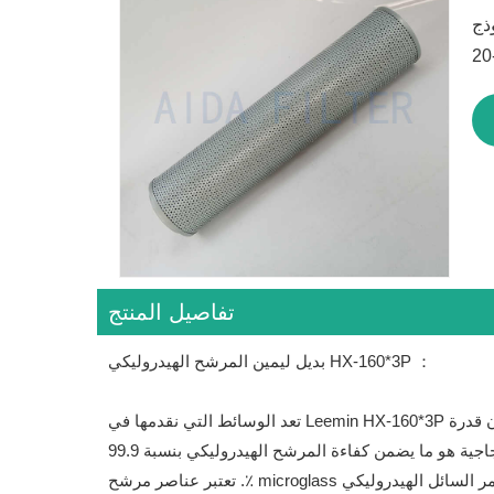
تفاصيل المنتج
المرشح الهيدروليكي HX-160*3P ：
بديل ليمين
تعد الوسائط التي نقدمها في Leemin HX-160*3P أكثر وسائط الترشيح كفاءة يمكن أن يقدمها عنصر المرشح الهيدروليكي. إن قدرة Microglass على التقاط 400 في المائة من الجسيمات
أكثر من عناصر مرشح السليلوز هي السبب في أنها أفضل اختيار للوسائط للمرشح الهيدروليكي. الشكل الموحد وكثافة الألياف الزجاجية هو ما يضمن كفاءة المرشح الهيدروليكي بنسبة 99.9