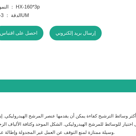
النموذج ： HX-160*3p
الدقة ： 3-20UM
إرسال بريد إلكتروني
احصل على اقتباس
٪. تعتبر عناصر مرشح microglass وسيلة ممتازة لمنع التوقف عن العمل غير المجدولة وإطالة عمر السائل الهيدروليكي.