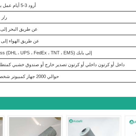
أرود 3-5 أيام عمل بعد تأكيد الطلب
ر/ر 
عن طريق البحر إلى 
عن طريق الهواء إلى 
بواسطة Express (DHL ، UPS ، FedEx ، TNT ، EMS) إلى بابك
حقيبة PP داخل أو كرتون داخلي أو كرتون تصدير خارج أو صندوق خشبي كمتطل
حوالي 2000 جهاز كمبيوتر شخصي في الأسبوع