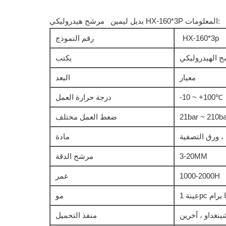
مرشح هيدروليكي HX-160*3P المعلومات:
بديل
ليمين
HX-160*3p
رقم النموذج
ح الهيدروليكي
يكتب
معيار
البعد
-10 ~ +100℃
درجة حرارة العمل
21bar ~ 210ba
ضغط العمل مختلف
 ، ورق التصفية
مادة
3-20MM
مرشح الدقة
1000-2000H
عمر
ى ما يرام
مو
ينغداو ، آخرين
منفذ التحميل