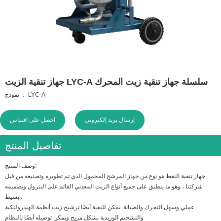
جهاز تنقية الزيت LYC-A سلسلة جهاز تنقية زيت المحرك
نموذج ： LYC-A
إرسال بريد إلكتروني
احصل على اقتباس
تفاصيل المنتج
وصف المنتج:
جهاز تنقية النفط هو نوع من جهاز المرشح المحمول الذي تم تطويره وتصنيعه من قبل
شركتنا ، وهو ما ينطبق على جميع أنواع الزيت المعدني القائم على البترول وتصميمه
بسيط ،
عملي وسهل التحرك والصيانة. يمكن للنقية أيضًا ترشيح زيت أنظمة الهيدروليكية
والتشحيم الوريدية بشكل مريح ويمكن توصيله أيضًا بالنظام