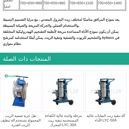
الحجم
700×650×960
700×650×960
700×650×1100
700×650×1400
(مم)
يعد نموذج المرافق مناسبًا لمختلف زيت البترول المعدني ، مع مزايا التصميم البسيط
والاستخدام العملي والحركة المريحة والصيانة البسيطة.
يمكن أن يكون نموذج الأداة المساعدة مريحة لأنظمة التشحيم الهيدروليكية المختلفة
والتشحيم للزيوت والتصفية وتنقية الزيت. يمكن أيضًا استخدامه كمرشح bybass في
نظام متوازي.
المنتجات ذات الصلة
آلة تنقية زيت النفايات عالية
مرحلة واحدة عالية الكفاءة
نقل عربة تصفية الزيت
الأداء LYC-50A
المستخدمة تنقية زيت
المحمولة تستخدم آلة تنظيف
المحرك LYC-30A
الزيت القذرة