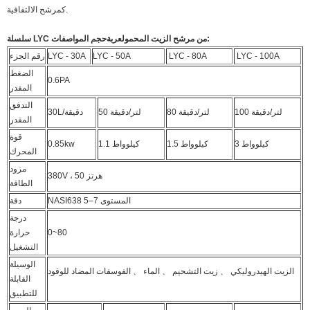
كمرشح الالتفافية.
حجم المواصفات:
سلسلة LYC من مرشح الزيت المحمول
عربة
LYC - 100A
LYC - 80A
LYC - 50A
LYC - 30A
رقم الجزء
الضغط
0.6PA
المقدر
التدفق
100 لتر/دقيقة
80 لتر/دقيقة
50 لتر/دقيقة
30L/دقيقة
المقدر
قوة
3 كيلوواط
1.5 كيلوواط
1.1 كيلوواط
0.85kw
المحرك
مزود
380V ، 50 هرتز
الطاقة
NASI638 5–7 المستوى
دقة
درجة
0~80
حرارة
التشغيل
الوسيلة
الزيت الهيدروليكي 、 زيت التشحيم 、 الماء 、 الفوسفات المضاد للوقود
القابلة
للتطبيق